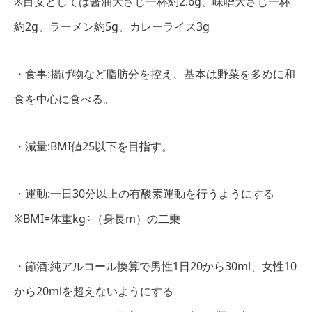
※目安としては醤油大さじ一杯約2.6g、味噌大さじ一杯
約2g、ラーメン約5g、カレーライス3g
・食事:揚げ物など脂肪分を控え、基本は野菜を多めに和
食を中心に食べる。
・減量:BMI値25以下を目指す。
・運動:一日30分以上の有酸素運動を行うようにする
※BMI=体重kg÷（身長m）の二乗
・節酒:純アルコール換算で男性1日20から30ml、女性10
から20mlを超えないようにする